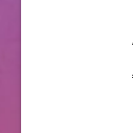
يت
كس تماماً gpt