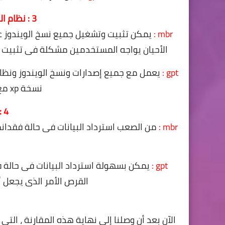
3 : نظام التشغيل ويندوز و لينكس
mbr :
يمكن تثبيت وتشغيل جميع نسخ الويندوز عل
الأحيان يواجه المستخدمين مشكلة فى تثبيت وتسطيب الويندوز 8 ونظام الت
gpt :
نسخة xp مع هذا النوع من التقسيم .
4 : تسجيل البيانات
mbr :
gpt :
يمكن بسهولة استرداد البيانات فى حالة ف
القرص الأمر الذى يجعل أ
الآن بعد أن وصلنا إلى نهاية هذه المقارنة ، الت