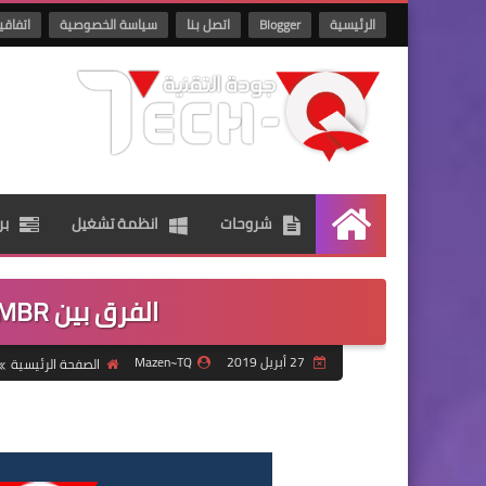
الرئيسية
Blogger
اتصل بنا
سياسة الخصوصية
اتفاقي
شروحات
انظمة تشغيل
بر
الرئيسية
الفرق بين MBR و GPT عند تقسيم الهارد
27 أبريل 2019
Mazen~TQ
الصفحة الرئيسية