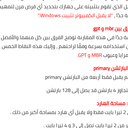
ل الذي تقوم بتثبيته على جهازك بتحديد أي قرص مرن لتمهيد
جدًا ،
"لا يقبل الكمبيوتر تثبيت Windows."
ين mbr و gpt
جدًا في هذه المقارنة توضح الفرق بين كل منهما والأفضل
استخدامه بسرعة وفقًا لراحتهم ، وإليك هذه النقاط الخمس
مزايا وعيوب
MBR و GPT.
قبل فقط أربعة من البارتشن primary
ى 128 بارتشن
 .
 تيرا بايت .