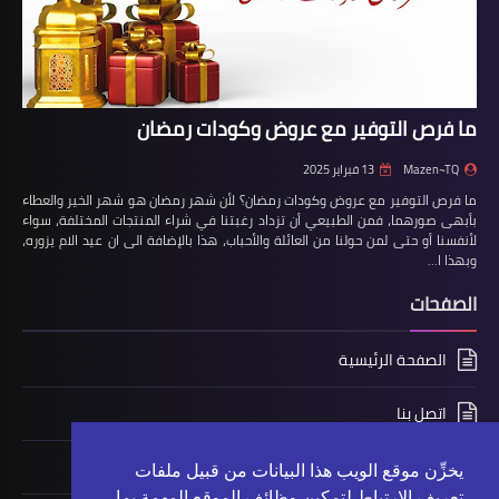
ما فرص التوفير مع عروض وكودات رمضان
Mazen~TQ
13 فبراير 2025
ما فرص التوفير مع عروض وكودات رمضان؟ لأن شهر رمضان هو شهر الخير والعطاء
بأبهى صورهما، فمن الطبيعي أن تزداد رغبتنا في شراء المنتجات المختلفة، سواء
لأنفسنا أو حتى لمن حولنا من العائلة والأحباب، هذا بالإضافة الى ان عيد الام يزوره،
وبهذا ا…
الصفحات
الصفحة الرئيسية
اتصل بنا
سياسة الخصوصية
يخزِّن موقع الويب هذا البيانات من قبيل ملفات
تعريف الارتباط لتمكين وظائف الموقع المهمة بما