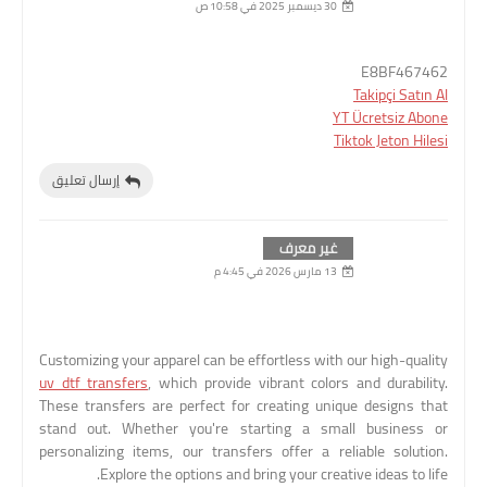
30 ديسمبر 2025 في 10:58 ص
E8BF467462
Takipçi Satın Al
YT Ücretsiz Abone
Tiktok Jeton Hilesi
إرسال تعليق
غير معرف
13 مارس 2026 في 4:45 م
Customizing your apparel can be effortless with our high-quality
uv dtf transfers
, which provide vibrant colors and durability.
These transfers are perfect for creating unique designs that
stand out. Whether you're starting a small business or
personalizing items, our transfers offer a reliable solution.
Explore the options and bring your creative ideas to life.