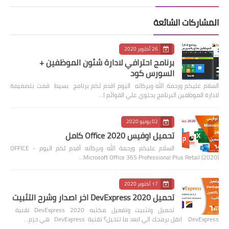
المشاركات الشائعة
26 أكتوبر 2020
برنامج احترافي لادارة شئون الموظفين +
السورس كود
السلام عليكم ورحمة الله وبركاته اليوم اقدم لكم برنامج بسيط قمت بتصميمة
لادارة الموظفين البرنامج يحتوي علي القوائم ا…
02 يونيو 2020
تحميل اوفيس 2020 Office كامل
السلام عليكم ورحمة الله وبركاته أقدم لكم اليوم OFFICE -
Microsoft Office 365 Professional Plus Retail (2020)…
17 أكتوبر 2020
تحميل DevExpress 2020 اخر اصدار وشرح التثبيت
تحميل وتثبيت وتفعيل مكتبه 2020 DevExpress تقنية
DevExpress انقل برمجك الي ابعد ما تتخيل؟ تقنية DevExpress هي حزم…