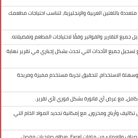
 متعددة باللغتين العربية والإنجليزية، لتناسب احتياجات مطعمك
 جميع التقارير والفواتير وفقًا لاحتياجات المطعم وتفضيلاته.
ع تسجيل جميع الأحداث التي تحدث بشكل إجباري في تقرير نهاية
سهلة الاستخدام، لتحقيق تجربة مستخدم مميزة ومريحة
ت كامل، مع عرض أي فاتورة بشكل فوري لأي تقرير.
اليف وأرباح ومخزون، مع إمكانية تحديد المواد الخام التي
إمكانية استيراد بيانات الأصناف والعملاء من ملفات Excel، ونظام صلاحيات مفصل