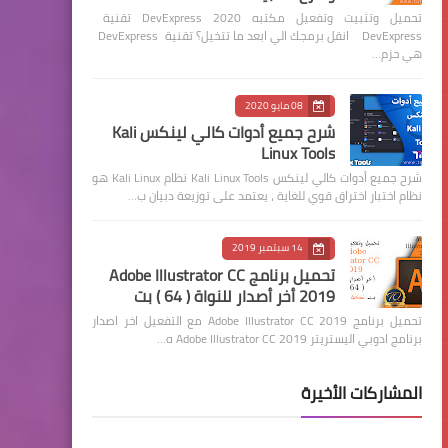
تحميل وتثبيت وتفعيل مكتبه 2020 DevExpress تقنية
DevExpress انقل برمجك الي ابعد ما تتخيل؟ تقنية DevExpress
هي حزم…
08 مايو 2020
شرح جميع أدوات كالي لينكس Kali
Linux Tools
شرح جميع أدوات كالي لينكس Kali Linux Tools نظام Kali Linux هو
نظام اختبار اختراق قوي للغاية ، يعتمد على توزيعة دبيان ب…
14 سبتمبر 2019
تحميل برنامج Adobe Illustrator CC
2019 أخر أصدار للنواة ( 64 ) بت
تحميل برنامج Adobe Illustrator CC 2019 مع التفعيل اخر اصدار
برنامج ادوبي اليستريتر Adobe Illustrator CC 2019 ه…
المشاركات الأخيرة