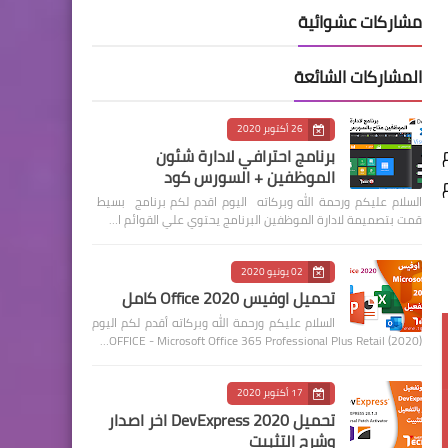
مشاركات عشوائية
المشاركات الشائعة
26 أكتوبر 2020
برنامج احترافي لادارة شئون
الموظفين + السورس كود
السلام عليكم ورحمة الله وبركاته اليوم اقدم لكم برنامج بسيط
قمت بتصميمة لادارة الموظفين البرنامج يحتوي علي القوائم ا…
02 يونيو 2020
تحميل اوفيس 2020 Office كامل
السلام عليكم ورحمة الله وبركاته أقدم لكم اليوم
OFFICE - Microsoft Office 365 Professional Plus Retail (2020)…
17 أكتوبر 2020
تحميل DevExpress 2020 اخر اصدار
وشرح التثبيت